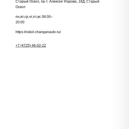
Старый Оскол, пр-т. Алексея Угарова, 18Д, Старый
Оскол
пн,вт,ср,чт,пт,вс 08:00–
20:00
https://oskol-changanauto.ru/
+7 (4725) 46-02-22